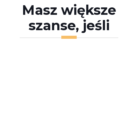
Masz większe
szanse, jeśli
Analiza
Zbierzemy
dowodowa
pomocne
Dowodny należy odpowiednio zweryfikować oraz
przygotować. Wbrew powszechnemu
dowody
przekonaniu, nie wszystkie na pozór pomocne
mogą wpływać na przebieg naszej sprawy w
sposób pozytywny.