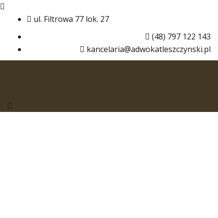
Skip
to
ul. Filtrowa 77 lok. 27
content
(48) 797 122 143
kancelaria@adwokatleszczynski.pl